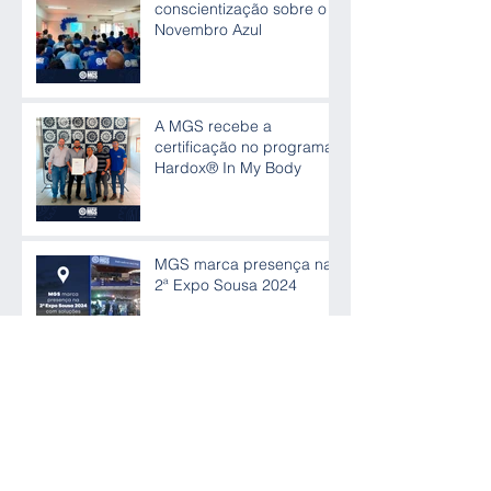
conscientização sobre o
Novembro Azul
A MGS recebe a
certificação no programa
Hardox® In My Body
MGS marca presença na
2ª Expo Sousa 2024
Arquivo
junho de 2026
(1)
1 post
maio de 2026
(2)
2 posts