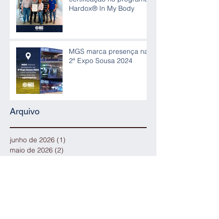
Hardox® In My Body
MGS marca presença na
2ª Expo Sousa 2024
Arquivo
junho de 2026
(1)
1 post
maio de 2026
(2)
2 posts
março de 2026
(2)
2 posts
outubro de 2025
(2)
2 posts
dezembro de 2024
(1)
1 post
novembro de 2024
(1)
1 post
julho de 2024
(1)
1 post
outubro de 2023
(1)
1 post