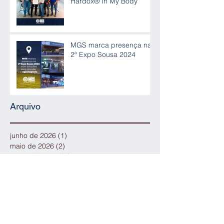
Hardox® In My Body
MGS marca presença na
2ª Expo Sousa 2024
Arquivo
junho de 2026
(1)
1 post
maio de 2026
(2)
2 posts
março de 2026
(2)
2 posts
outubro de 2025
(2)
2 posts
dezembro de 2024
(1)
1 post
novembro de 2024
(1)
1 post
julho de 2024
(1)
1 post
outubro de 2023
(1)
1 post
agosto de 2023
(3)
3 posts