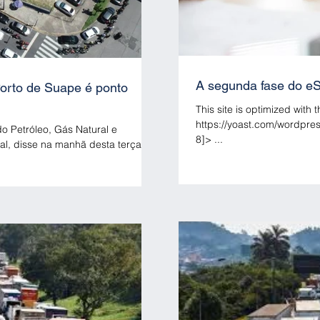
A segunda fase do eS
orto de Suape é ponto
This site is optimized with 
https://yoast.com/wordpress/plugins/seo/ / Yoa
o Petróleo, Gás Natural e
8]> ...
al, disse na manhã desta terça-