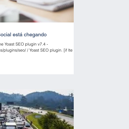
ocial está chegando
the Yoast SEO plugin v7.4 -
st SEO plugin. [if lte IE