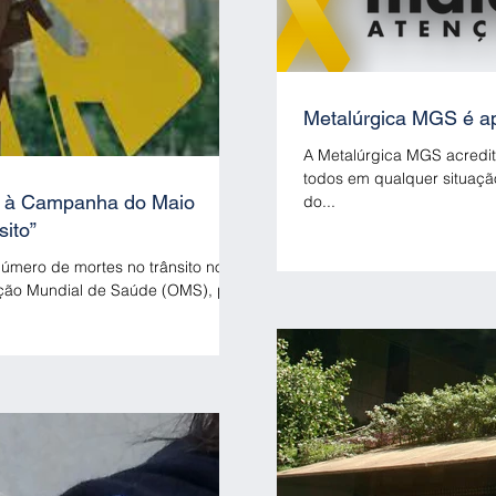
Metalúrgica MGS é ap
A Metalúrgica MGS acredit
todos em qualquer situação, por isso, é uma das apoiadoras diretas
o à Campanha do Maio
do...
nsito”
número de mortes no trânsito no
ção Mundial de Saúde (OMS), por